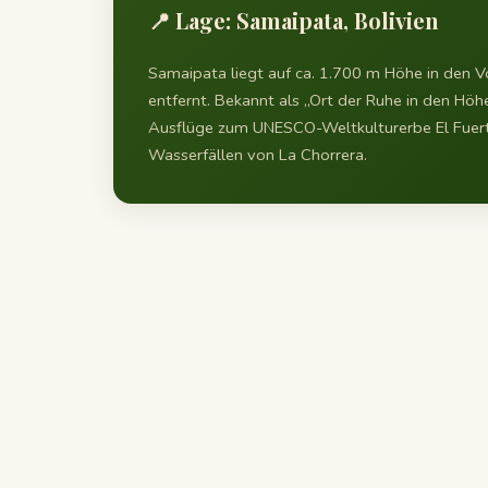
📍 Lage: Samaipata, Bolivien
Samaipata liegt auf ca. 1.700 m Höhe in den 
entfernt. Bekannt als „Ort der Ruhe in den Höh
Ausflüge zum UNESCO-Weltkulturerbe El Fuer
Wasserfällen von La Chorrera.
🏡 Weitere Häuser der Quinta Pi