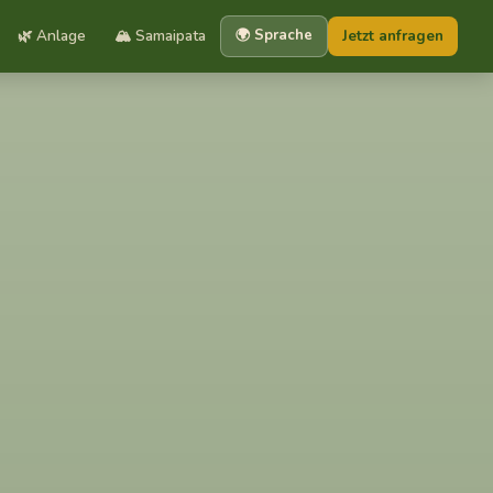
🌿 Anlage
🏔️ Samaipata
🌍 Sprache
Jetzt anfragen