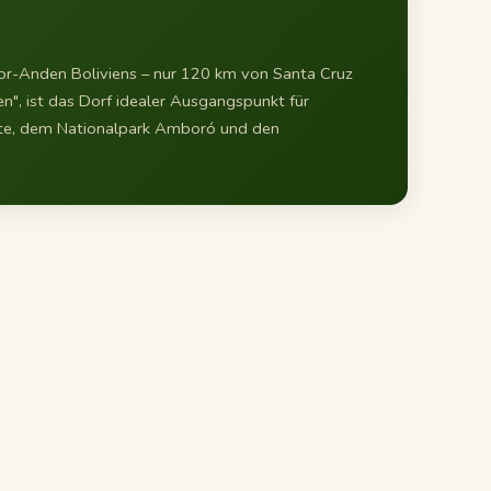
Vor-Anden Boliviens – nur 120 km von Santa Cruz
en", ist das Dorf idealer Ausgangspunkt für
te, dem Nationalpark Amboró und den
ray